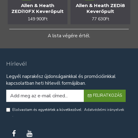
Allen & Heath
Allen & Heath ZEDi8
ZEDi10FX Keverőpult
Keverőpult
149 900Ft
77 630Ft
A lista végére értél.
Hírlevél
Legyél naprakész újdonságainkkal és promócióinkkal
kapcsolatban heti hírlevél formájában.
FELIRATKOZÁS
Elolvastam és egyetértek a következővel:
Adatvédelmi irányelvek
.