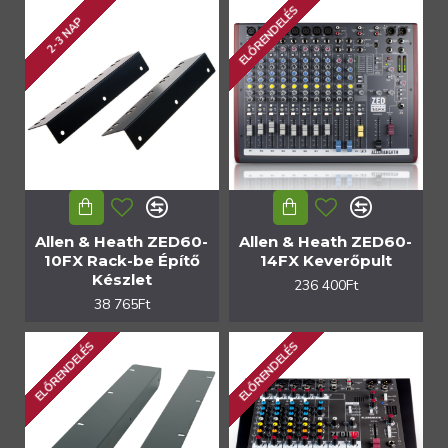
ELŐRENDELÉS
2-3 NAP
Allen & Heath ZED60-
Allen & Heath ZED60-
10FX Rack-be Építő
14FX Keverőpult
Készlet
236 400Ft
38 765Ft
ELŐRENDELÉS
ELŐRENDELÉS