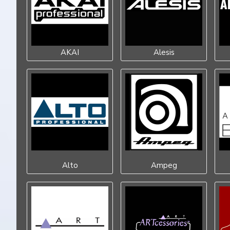
AKAI
Alesis
Alto
Ampeg