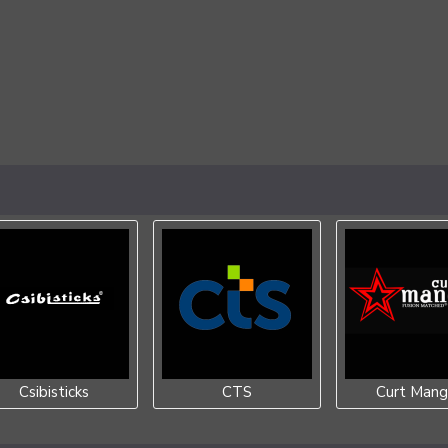
Csibisticks
CTS
Curt Mang