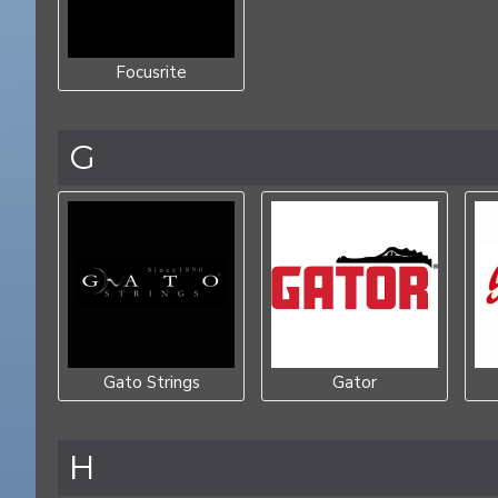
Focusrite
G
Gato Strings
Gator
H