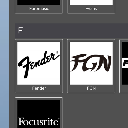
Euromusic
Evans
F
Fender
FGN