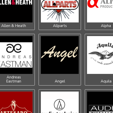
Allen & Heath
Allparts
Alpha
Ang
Maha
Kial
Mint
9 9
Kos
Andreas
Eastman
Angel
Aquila