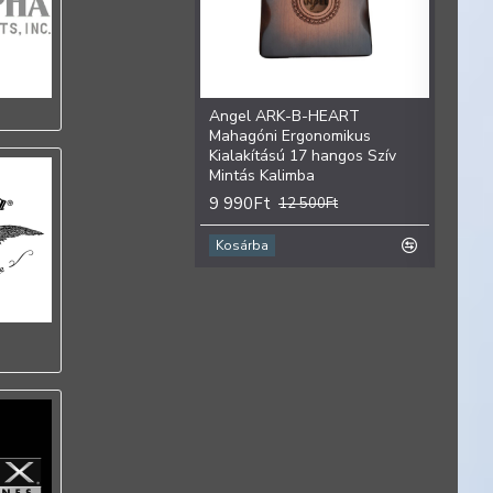
el ARK-B-HEART
Angel ARK-B-SUN Mahagóni
Ange
góni Ergonomikus
Ergonomikus Kialakítású 17
Mahag
akítású 17 hangos Szív
hangos Nap Mintás Kalimba
Mintá
ás Kalimba
9 990Ft
9 99
12 500Ft
90Ft
12 500Ft
árba
Kosárba
Kosá