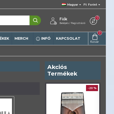
Magyar
Ft
Forint
0
Fiók
Belépés / Regisztráció
0
ÉKEK
MERCH
INFÓ
KAPCSOLAT
Kosár
Akciós
Termékek
ELŐRENDELÉS
-20 %
-20 %