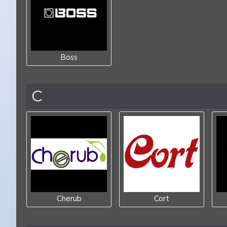
Boss
C
Cherub
Cort