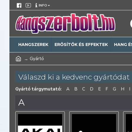
INFO
HANGSZEREK
ERŐSÍTŐK ÉS EFFEKTEK
HANG É
Gyártó
Válaszd ki a kedvenc gyártódat
Gyártó tárgymutató:
A
B
C
D
E
F
G
H
I
A