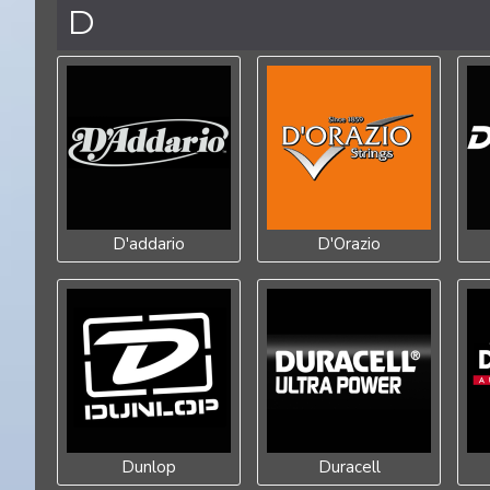
D
D'addario
D'Orazio
Dunlop
Duracell