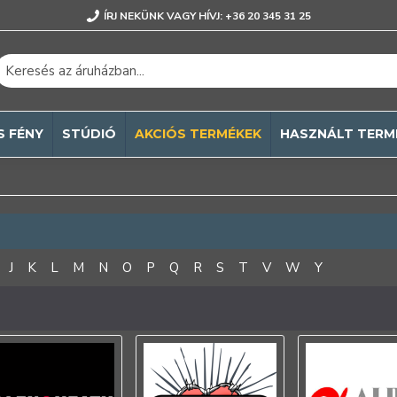
ÍRJ NEKÜNK VAGY HÍVJ: +36 20 345 31 25
S FÉNY
STÚDIÓ
AKCIÓS TERMÉKEK
HASZNÁLT TERM
J
K
L
M
N
O
P
Q
R
S
T
V
W
Y