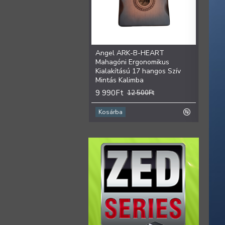
Angel ARK-B-HEART
Ange
Mahagóni Ergonomikus
Ergon
Kialakítású 17 hangos Szív
hango
Mintás Kalimba
9 99
9 990Ft
12 500Ft
Kosárba
Kosá