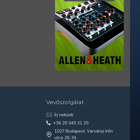
Vevőszolgálat
Írj nekünk
+36 20 345 31 25
1027 Budapest, Varsányi Irén
utca 26-34.