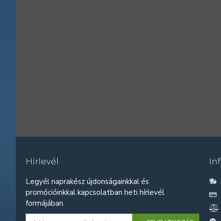
Hírlevél
In
Legyél naprakész újdonságainkkal és
promócióinkkal kapcsolatban heti hírlevél
formájában.