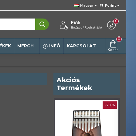
Magyar
Ft
Forint
0
Fiók
Belépés / Regisztráció
0
ÉKEK
MERCH
INFÓ
KAPCSOLAT
Kosár
Akciós
Termékek
ELŐREN
-20 %