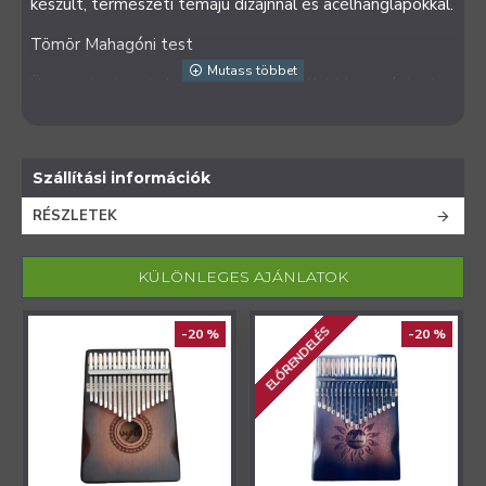
készült, természeti témájú dizájnnal és acélhanglapokkal.
Tömör Mahagóni test
Üreges test mely kellemes vibrátó effekt hangzást ad
A doboz tartalmaz egy hangoló kalapácsot és egy
hordtáskát.
Szállítási információk
RÉSZLETEK
KÜLÖNLEGES AJÁNLATOK
ELŐRENDELÉS
-20 %
-20 %