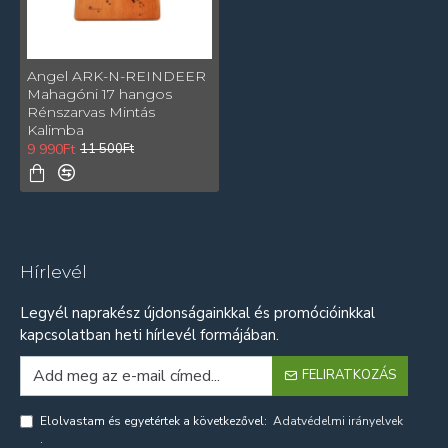
Angel ARK-N-REINDEER
Mahagóni 17 hangos
Rénszarvas Mintás
Kalimba
9 990Ft
11 500Ft
Hírlevél
Legyél naprakész újdonságainkkal és promócióinkkal
kapcsolatban heti hírlevél formájában.
FELIRATKOZÁS
Elolvastam és egyetértek a következővel:
Adatvédelmi irányelvek
.