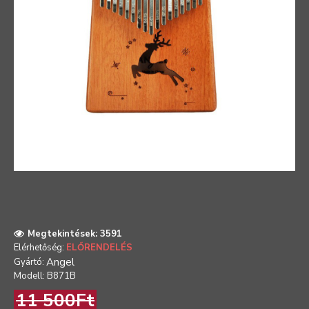
Megtekintések: 3591
Elérhetőség:
ELŐRENDELÉS
Angel
Gyártó:
Modell:
B871B
11 500Ft