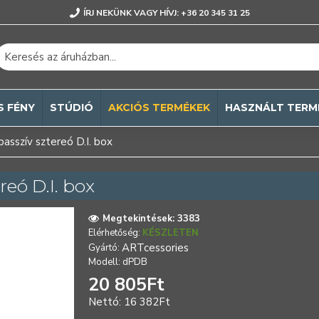
ÍRJ NEKÜNK VAGY HÍVJ: +36 20 345 31 25
S FÉNY
STÚDIÓ
AKCIÓS TERMÉKEK
HASZNÁLT TERM
sszív sztereó D.I. box
eó D.I. box
Megtekintések: 3383
Elérhetőség:
KÉSZLETEN
ARTcessories
Gyártó:
Modell:
dPDB
20 805Ft
Nettó: 16 382Ft