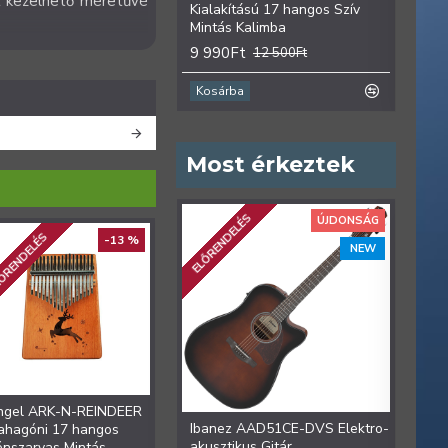
et kezelhető méretűvé
Kialakítású 17 hangos Szív
hango
Mintás Kalimba
9 99
9 990Ft
12 500Ft
Kosárba
Kosá
Most érkeztek
ELŐRENDELÉS
ÚJDONSÁG
ŐRENDELÉS
-13 %
-13 %
NEW
ngel ARK-N-REINDEER
Angel ARK-N-SUN
Ibanez AAD51CE-DVS Elektro-
Iban
ahagóni 17 hangos
Mahagoni 17 hangos Nap
akusztikus Gitár
Colle
énszarvas Mintás
Mintás Kalimba