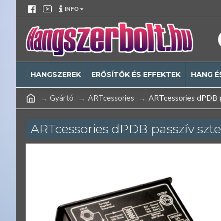
INFO
HANGSZEREK
ERŐSÍTŐK ÉS EFFEKTEK
HANG É
Gyártó
ARTcessories
ARTcessories dPDB pa
ARTcessories dPDB passzív szter