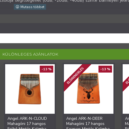
solója segítségével (0dB, -20dB, -40dB) szinte bármilyen jel
KÜLÖNLEGES AJÁNLATOK
ELŐRENDELÉS
EL
-13 %
-13 %
Angel ARK-N-CLOUD
Angel ARK-N-DEER
A
Mahagóni 17 hangos
Mahagóni 17 hangos
M
Felhő Mintás Kalimba
Szarvas Mintás Kalimba
R