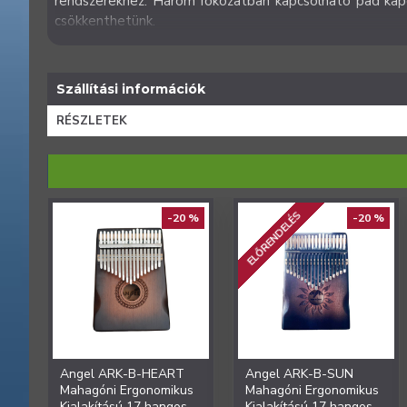
rendszerekhez. Három fokozatban kapcsolható pad kapc
csökkenthetünk.
Szállítási információk
RÉSZLETEK
ELŐRENDELÉS
-20 %
-20 %
Angel ARK-B-HEART
Angel ARK-B-SUN
Mahagóni Ergonomikus
Mahagóni Ergonomikus
Kialakítású 17 hangos
Kialakítású 17 hangos