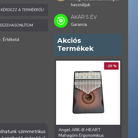
használjuk.
KÉRDEZZ A TERMÉKRŐL!
AKÁR 5 ÉV
Garancia.
SSZEHASONLÍTOM
Akciós
-
Értékeld
Termékek
ELŐREN
-20 %
Angel ARK-B-HEART
Ange
olhatunk szimmetrikus
Mahagóni Ergonomikus
Ergon