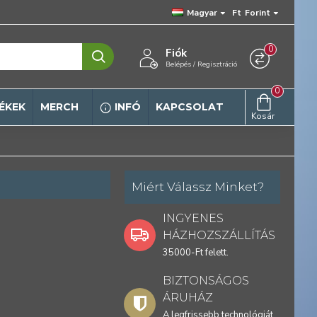
Magyar
Ft
Forint
0
Fiók
Belépés / Regisztráció
0
ÉKEK
MERCH
INFÓ
KAPCSOLAT
Kosár
Miért Válassz Minket?
INGYENES
HÁZHOZSZÁLLÍTÁS
35000-Ft felett.
BIZTONSÁGOS
ÁRUHÁZ
A legfrissebb technológiát