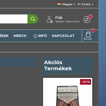
Magyar
Ft
Forint
0
Fiók
Belépés / Regisztráció
0
ÉKEK
MERCH
INFÓ
KAPCSOLAT
Kosár
Akciós
Termékek
ELŐREN
-20 %