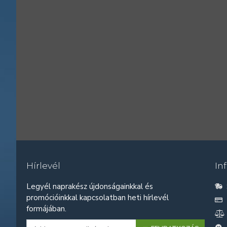
Hírlevél
In
Legyél naprakész újdonságainkkal és
promócióinkkal kapcsolatban heti hírlevél
formájában.