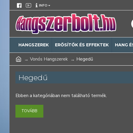
INFO
HANGSZEREK
ERŐSÍTŐK ÉS EFFEKTEK
HANG É
Vonós Hangszerek
Hegedű
Hegedű
Ebben a kategóriában nem található termék.
TOVÁBB