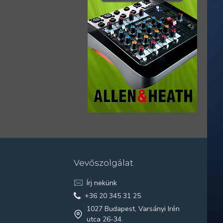
Vevőszolgálat
Írj nekünk
+36 20 345 31 25
1027 Budapest, Varsányi Irén
utca 26-34.