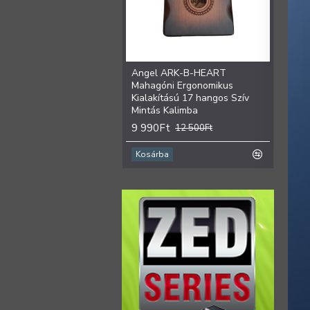
Angel ARK-B-HEART
Ange
Mahagóni Ergonomikus
Ergon
Kialakítású 17 hangos Szív
hango
Mintás Kalimba
9 99
9 990Ft
12 500Ft
Kosárba
Kosá