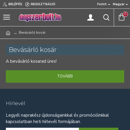
BELÉPÉS
REGISZTRÁCIÓ
Forint
Magyar
0
Bevásárló kosár
Bevásárló kosár
A bevásárló kosarad üres!
TOVÁBB
Hírlevél
Legyél naprakész újdonságainkkal és promócióinkkal
kapcsolatban heti hírlevél formájában.