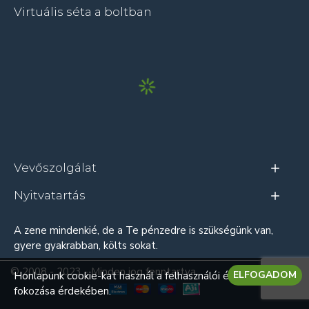
Virtuális séta a boltban
Vevőszolgálat
Nyitvatartás
A zene mindenkié, de a Te pénzedre is szükségünk van,
gyere gyakrabban, költs sokat.
© 2008 - 2023 - Minden jog fenntartva
ELFOGADOM
Honlapunk cookie-kat használ a felhasználói élmény
fokozása érdekében.