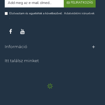
FELIRATKOZÁS
Elolvastam és egyetértek a következővel:
Adatvédelmi irányelvek
.
Információ
Itt találsz minket