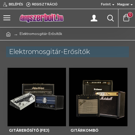
BELÉPÉS
REGISZTRÁCIÓ
Forint
Magyar
0
Elektromosgitár-Erősítők
Elektromosgitár-Erősítők
GITÁRERŐSÍTŐ (FEJ)
GITÁRKOMBÓ