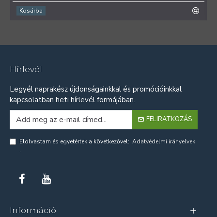
Kosárba
Hírlevél
Legyél naprakész újdonságainkkal és promócióinkkal
kapcsolatban heti hírlevél formájában.
FELIRATKOZÁS
Elolvastam és egyetértek a következővel:
Adatvédelmi irányelvek
.
Információ