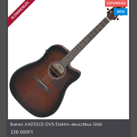
ELŐRENDELÉS
ÚJDONSÁG
NEW
Ibanez AAD51CE-DVS Elektro-akusztikus Gitár
136 000Ft