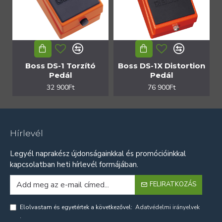
Boss DS-1 Torzító
Boss DS-1X Distortion
Pedál
Pedál
32 900Ft
76 900Ft
Hírlevél
Legyél naprakész újdonságainkkal és promócióinkkal
kapcsolatban heti hírlevél formájában.
FELIRATKOZÁS
Elolvastam és egyetértek a következővel:
Adatvédelmi irányelvek
.