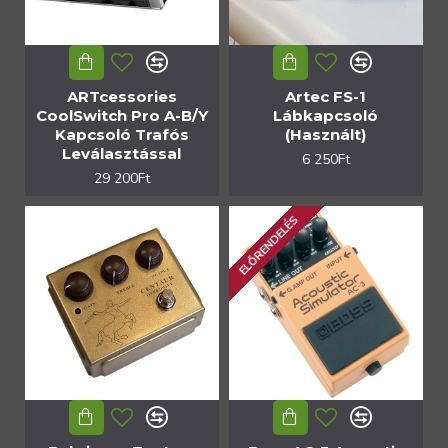
ARTcessories
Artec FS-1
CoolSwitch Pro A-B/Y
Lábkapcsoló
Kapcsoló Trafós
(Használt)
Leválasztással
6 250Ft
29 200Ft
ELŐRENDELÉS