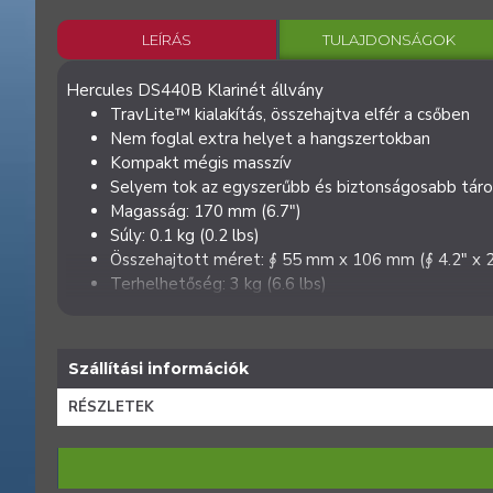
LEÍRÁS
TULAJDONSÁGOK
Hercules DS440B Klarinét állvány
TravLite™ kialakítás, összehajtva elfér a csőben
Nem foglal extra helyet a hangszertokban
Kompakt mégis masszív
Selyem tok az egyszerűbb és biztonságosabb táro
Magasság: 170 mm (6.7")
Súly: 0.1 kg (0.2 lbs)
Összehajtott méret: ∮ 55 mm x 106 mm (∮ 4.2" x 2
Terhelhetőség: 3 kg (6.6 lbs)
Szállítási információk
RÉSZLETEK