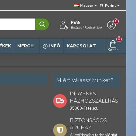
Magyar
Ft
Forint
0
Fiók
Belépés / Regisztráció
0
ÉKEK
MERCH
INFÓ
KAPCSOLAT
Kosár
Miért Válassz Minket?
INGYENES
HÁZHOZSZÁLLÍTÁS
35000-Ft felett.
BIZTONSÁGOS
ÁRUHÁZ
A legfrissebb technológiát