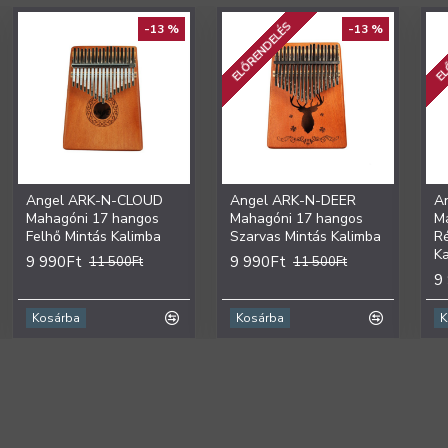
ELŐRENDELÉS
EL
-13 %
-13 %
Angel ARK-N-CLOUD
Angel ARK-N-DEER
A
Mahagóni 17 hangos
Mahagóni 17 hangos
M
Felhő Mintás Kalimba
Szarvas Mintás Kalimba
R
K
9 990Ft
9 990Ft
11 500Ft
11 500Ft
9
Kosárba
Kosárba
K