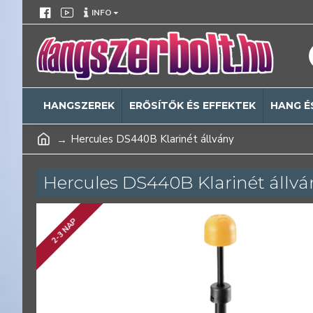
INFO
HANGSZEREK
ERŐSÍTŐK ÉS EFFEKTEK
HANG É
Hercules DS440B Klarinét állvány
Hercules DS440B Klarinét állvá
2-3 NAP