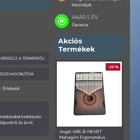
használjuk.
AKÁR 5 ÉV
Garancia.
Akciós
Termékek
KÉRDEZZ A TERMÉKRŐL!
ELŐREN
-20 %
SSZEHASONLÍTOM
-
Értékeld
rendeléseket beérkezési
időpontról és árról,
Angel ARK-B-HEART
Ange
Mahagóni Ergonomikus
Ergon