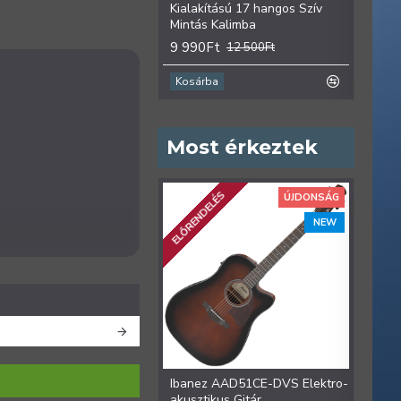
Kialakítású 17 hangos Szív
hango
Mintás Kalimba
9 99
9 990Ft
12 500Ft
Kosárba
Kosá
Most érkeztek
ELŐRENDELÉS
ÚJDONSÁG
NEW
Ibanez AAD51CE-DVS Elektro-
Iban
akusztikus Gitár
Colle