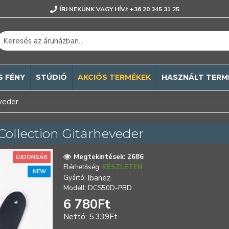
ÍRJ NEKÜNK VAGY HÍVJ: +36 20 345 31 25
S FÉNY
STÚDIÓ
AKCIÓS TERMÉKEK
HASZNÁLT TERM
veder
ollection Gitárheveder
Megtekintések: 2686
ÚJDONSÁG
Elérhetőség:
KÉSZLETEN
NEW
Ibanez
Gyártó:
Modell:
DCS50D-PBD
6 780Ft
Nettó: 5 339Ft