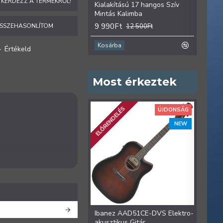
KÉRDEZZ A TERMÉKRŐL!
Kialakítású 17 hangos Szív
hango
Mintás Kalimba
9 99
9 990Ft
SSZEHASONLÍTOM
12 500Ft
Kosárba
Kosá
-
Értékeld
Most érkeztek
ELŐRENDELÉS
ÚJDONSÁG
NEW
Ibanez AAD51CE-DVS Elektro-
Iban
akusztikus Gitár
Colle