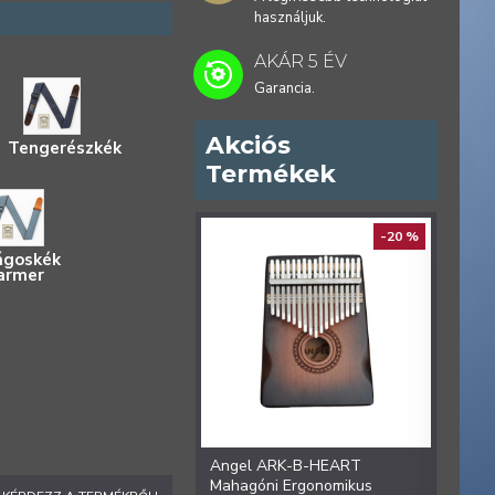
használjuk.
AKÁR 5 ÉV
Garancia.
Akciós
Tengerészkék
Termékek
ELŐREN
-20 %
ágoskék
armer
Angel ARK-B-HEART
Ange
Mahagóni Ergonomikus
Ergon