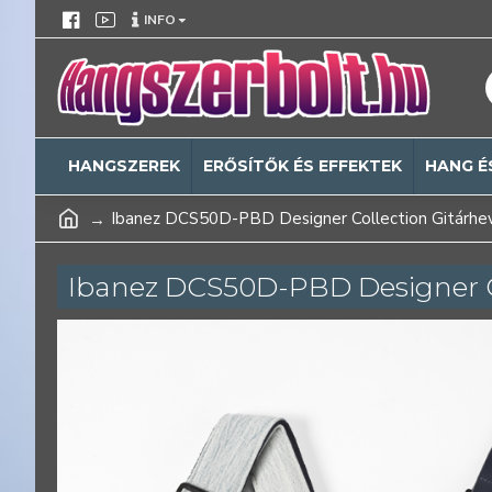
INFO
HANGSZEREK
ERŐSÍTŐK ÉS EFFEKTEK
HANG É
Ibanez DCS50D-PBD Designer Collection Gitárhe
Ibanez DCS50D-PBD Designer C