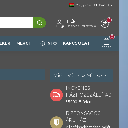
Magyar
Ft
Forint
0
Fiók
Belépés / Regisztráció
0
ÉKEK
MERCH
INFÓ
KAPCSOLAT
Kosár
Miért Válassz Minket?
INGYENES
HÁZHOZSZÁLLÍTÁS
35000-Ft felett.
BIZTONSÁGOS
ÁRUHÁZ
A legfrissebb technológiát