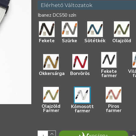
Elérhető Változatok
Ibanez DCS50 szín
Fekete
Szürke
Sötétkék
Olajzöld
Fekete
Vil
Okkersárga
Borvörös
farmer
f
Olajzöld
Piros
Kőmosott
Farmer
farmer
farmer