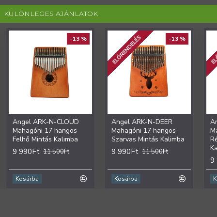
KÜLÖNLEGES AJÁNLATOK
ELŐRENDELÉS
EL
-13 %
-13 %
Angel ARK-N-CLOUD
Angel ARK-N-DEER
A
Mahagóni 17 hangos
Mahagóni 17 hangos
M
Felhő Mintás Kalimba
Szarvas Mintás Kalimba
R
K
9 990Ft
9 990Ft
11 500Ft
11 500Ft
9
Kosárba
Kosárba
K