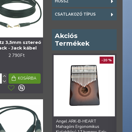
HOSSZ
CSATLAKOZÓ TÍPUS
Akciós
tz 3,5mm sztereó
Termékek
ack - Jack kábel
2 790Ft
ELŐREN
-20 %
KOSÁRBA
Angel ARK-B-HEART
Ange
Mahagóni Ergonomikus
Ergon
Kialakítású 17 hangos Szív
hango