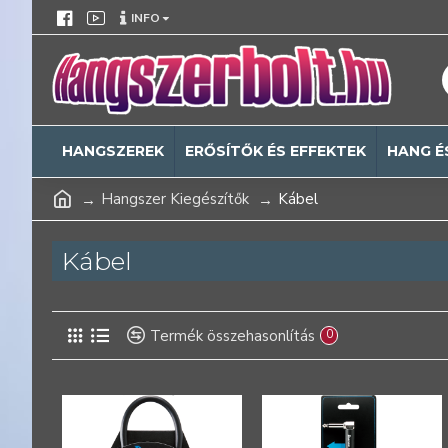
INFO
HANGSZEREK
ERŐSÍTŐK ÉS EFFEKTEK
HANG É
Hangszer Kiegészítők
Kábel
Kábel
Termék összehasonlítás
0