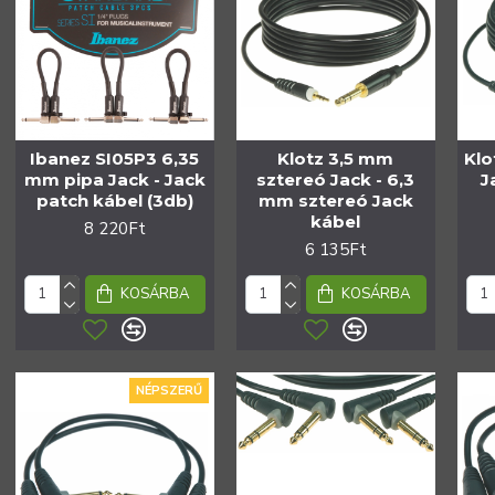
Ibanez SI05P3 6,35
Klotz 3,5 mm
Klo
mm pipa Jack - Jack
sztereó Jack - 6,3
J
patch kábel (3db)
mm sztereó Jack
kábel
8 220Ft
6 135Ft
KOSÁRBA
KOSÁRBA
NÉPSZERŰ