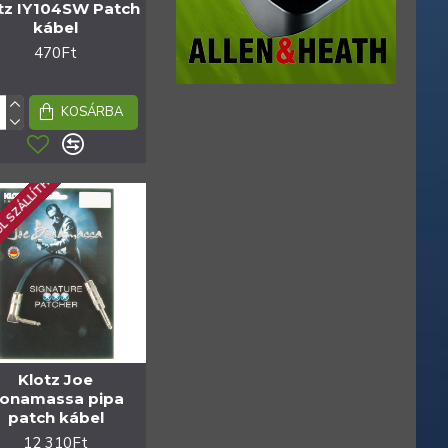
tz IY104SW Patch
kábel
470Ft
KOSÁRBA
ÜL SZÁLLÍTHATÓ
Klotz Joe
onamassa pipa
patch kábel
12 310Ft