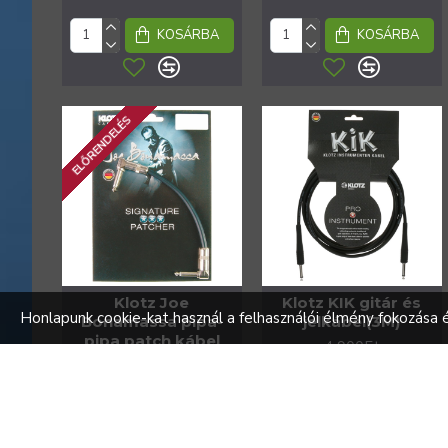
KOSÁRBA
KOSÁRBA
ELŐRENDELÉS
Klotz Joe
Klotz KIK gitár és
Honlapunk cookie-kat használ a felhasználói élmény fokozása 
Bonamassa pipa-
jelkábel(3M)
pipa patch kábel
4 900Ft
14 160Ft
KOSÁRBA
KOSÁRBA