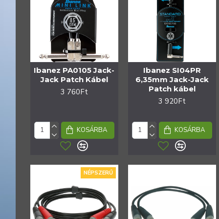
Ibanez PA0105 Jack-
Ibanez SI04PR
Jack Patch Kábel
6,35mm Jack-Jack
Patch kábel
3 760Ft
3 920Ft
KOSÁRBA
KOSÁRBA
NÉPSZERŰ