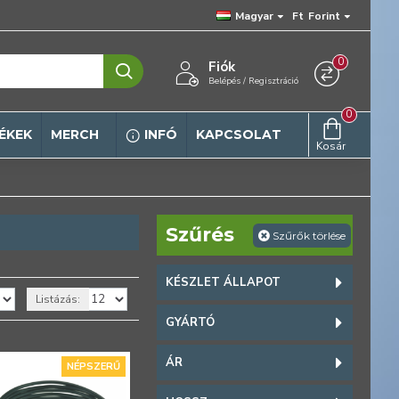
Magyar
Ft
Forint
0
Fiók
Belépés / Regisztráció
0
ÉKEK
MERCH
INFÓ
KAPCSOLAT
Kosár
Szűrés
Szűrők törlése
KÉSZLET ÁLLAPOT
Listázás:
GYÁRTÓ
ÁR
NÉPSZERŰ