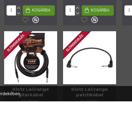
KOSÁRBA
KOSÁRBA
ELŐRENDELÉS
ELŐRENDELÉS
Klotz LaGrange
Klotz LaGrange
érdekében.
gitárkábel
patchkábel
15 900Ft
11 220Ft
KOSÁRBA
KOSÁRBA