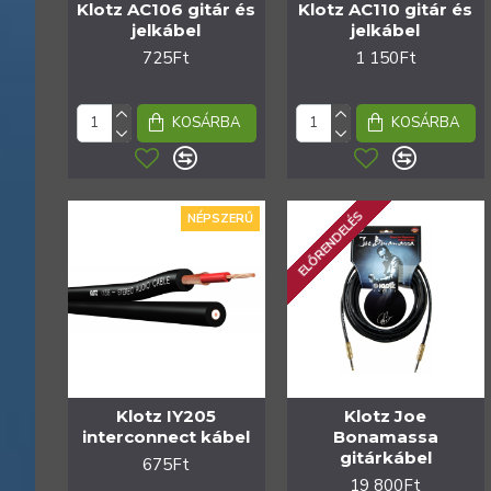
Klotz AC106 gitár és
Klotz AC110 gitár és
jelkábel
jelkábel
725Ft
1 150Ft
KOSÁRBA
KOSÁRBA
ELŐRENDELÉS
NÉPSZERŰ
Klotz IY205
Klotz Joe
interconnect kábel
Bonamassa
gitárkábel
675Ft
19 800Ft