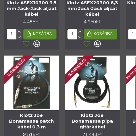
Klotz ASEX10300 3,5
Klotz ASEX20300 6,3
Klo
mm Jack-Jack aljzat
mm Jack-Jack aljzat
kábel
kábel
4 485Ft
4 250Ft
KOSÁRBA
KOSÁRBA
1 HÉTEN BEL
ELŐRENDELÉS
ELŐRENDELÉS
Klotz Joe
Klotz Joe
Bonamassa patch
Bonamassa pipa
B
kábel 0,3 m
gitárkábel
9 515Ft
21 440Ft