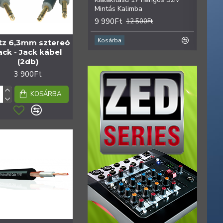
Mintás Kalimba
9 99
9 990Ft
12 500Ft
Kosárba
Kosá
tz 6,3mm sztereó
ack - Jack kábel
(2db)
3 900Ft
KOSÁRBA