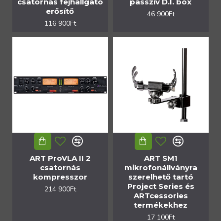
csatornás fejhallgató
passzív D.I. box
erősítő
46 900Ft
116 900Ft
ART ProVLA II 2
ART SM1
csatornás
mikrofonállványra
kompresszor
szerelhető tartó
Project Series és
214 900Ft
ARTcessories
termékekhez
17 100Ft