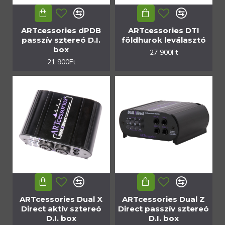
ARTcessories dPDB
ARTcessories DTI
passzív sztereó D.I.
földhurok leválasztó
box
27 900Ft
21 900Ft
ARTcessories Dual X
ARTcessories Dual Z
Direct aktív sztereó
Direct passzív sztereó
D.I. box
D.I. box