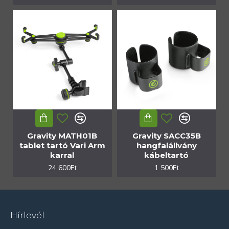
Gravity MATH01B
Gravity SACC35B
tablet tartó Vari Arm
hangfalállvány
karral
kábeltartó
24 600Ft
1 500Ft
Hírlevél