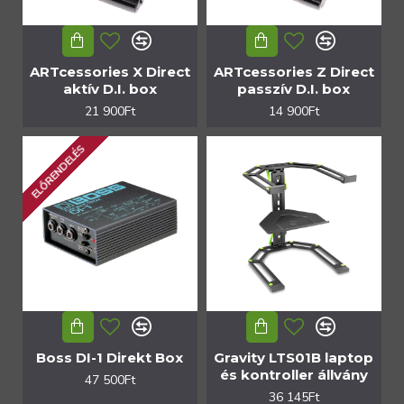
ARTcessories X Direct
ARTcessories Z Direct
aktív D.I. box
passzív D.I. box
21 900Ft
14 900Ft
ELŐRENDELÉS
Boss DI-1 Direkt Box
Gravity LTS01B laptop
és kontroller állvány
47 500Ft
36 145Ft