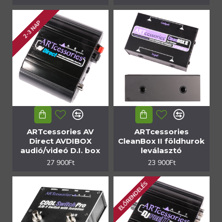
2-3 NAP
ARTcessories AV
ARTcessories
Direct AVDIBOX
CleanBox II földhurok
audió/videó D.I. box
leválasztó
27 900Ft
23 900Ft
ELŐRENDELÉS