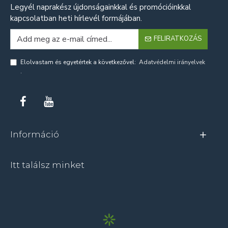
Legyél naprakész újdonságainkkal és promócióinkkal
kapcsolatban heti hírlevél formájában.
FELIRATKOZÁS
Elolvastam és egyetértek a következővel:
Adatvédelmi irányelvek
.
Információ
Itt találsz minket