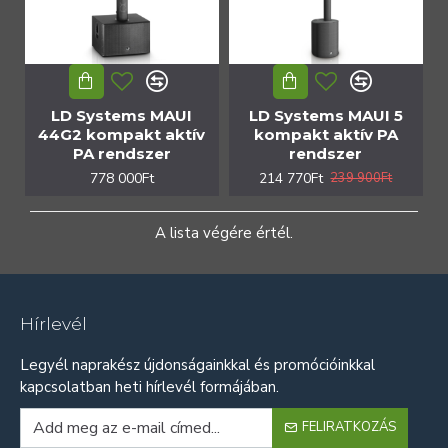
LD Systems MAUI
LD Systems MAUI 5
44G2 kompakt aktív
kompakt aktív PA
PA rendszer
rendszer
778 000Ft
214 770Ft
239 900Ft
A lista végére értél.
Hírlevél
Legyél naprakész újdonságainkkal és promócióinkkal
kapcsolatban heti hírlevél formájában.
FELIRATKOZÁS