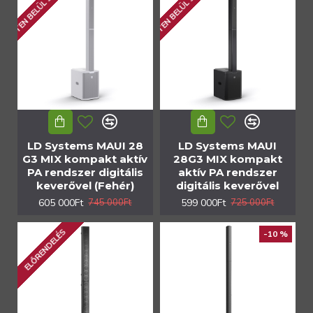
1 HÉTEN BELÜL SZÁLLÍTHATÓ
1 HÉTEN BELÜL SZÁLLÍTHATÓ
LD Systems MAUI 28
LD Systems MAUI
G3 MIX kompakt aktív
28G3 MIX kompakt
PA rendszer digitális
aktív PA rendszer
keverővel (Fehér)
digitális keverővel
605 000Ft
599 000Ft
745 000Ft
725 000Ft
ELŐRENDELÉS
-10 %