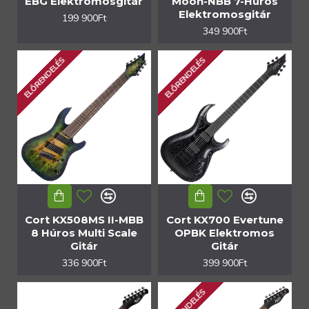
EBG Elektromosgitár
Moon-NBB 7-Húros
Elektromosgitár
199 900Ft
349 900Ft
ELŐRENDELÉS
ELŐRENDELÉS
Cort KX508MS II-MBB
Cort KX700 Evertune
8 Húros Multi Scale
OPBK Elektromos
Gitár
Gitár
336 900Ft
399 900Ft