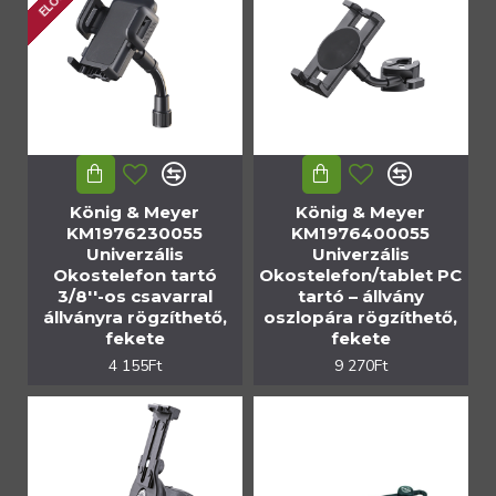
König & Meyer
König & Meyer
KM1976230055
KM1976400055
Univerzális
Univerzális
Okostelefon tartó
Okostelefon/tablet PC
3/8''-os csavarral
tartó – állvány
állványra rögzíthető,
oszlopára rögzíthető,
fekete
fekete
4 155Ft
9 270Ft