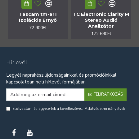
Tascam tm-ar1
TC Electronic Clarity M
Izolációs Ernyő
Stereo Audió
Analizátor
72 900Ft
172 690Ft
Hírlevél
Legyél naprakész újdonságainkkal és promócióinkkal
kapcsolatban heti hírlevél formájában.
FELIRATKOZÁS
Elolvastam és egyetértek a következővel:
Adatvédelmi irányelvek
.