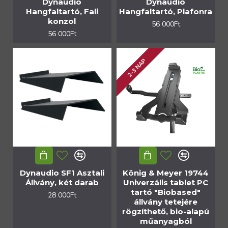
Dynaudio
Dynaudio
Hangfaltartó, Fali
Hangfaltartó, Plafonra
konzol
56 000Ft
56 000Ft
2-3 NAP
Dynaudio SF1 Asztali
König & Meyer 19744
Állvány, két darab
Univerzális tablet PC
tartó "Biobased"
28 000Ft
állvány tetejére
rögzíthető, bio-alapú
műanyagból