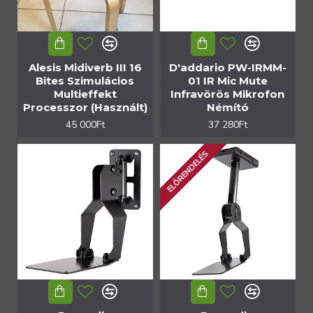
Alesis Midiverb III 16
D'addario PW-IRMM-
Bites Szimulácios
01 IR Mic Mute
Multieffekt
Infravörös Mikrofon
Processzor (Használt)
Némító
45 000Ft
37 280Ft
ELŐRENDELÉS