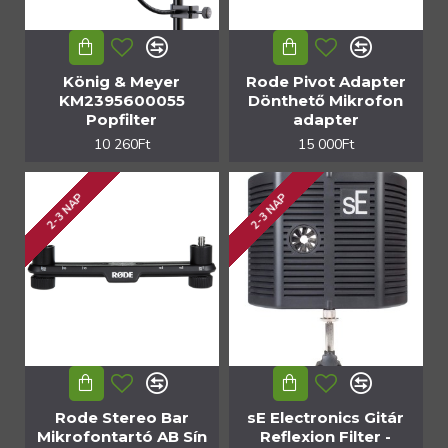
König & Meyer
Rode Pivot Adapter
KM2395600055
Dönthető Mikrofon
Popfilter
adapter
10 260Ft
15 000Ft
2-3 NAP
2-3 NAP
Rode Stereo Bar
sE Electronics Gitár
Mikrofontartó AB Sín
Reflexion Filter -