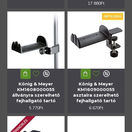
17 880Ft
NÉPSZERŰ
König & Meyer
König & Meyer
KM1608000055
KM1609000055
állványra szerelhető
asztalra szerelhető
fejhallgató tartó
fejhallgató tartó
5 770Ft
6 670Ft
ELŐRENDELÉS