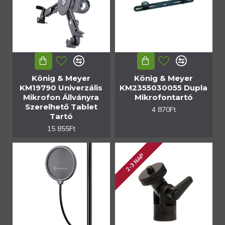
König & Meyer
König & Meyer
KM19790 Univerzális
KM2355030055 Dupla
Mikrofon Állványra
Mikrofontartó
Szerelhető Tablet
4 870Ft
Tartó
15 855Ft
2-3 NAP