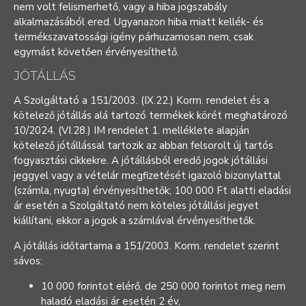
nem volt felismerhető, vagy a hiba jogszabály
alkalmazásából ered. Ugyanazon hiba miatt kellék- és
termékszavatossági igény párhuzamosan nem, csak
egymást követően érvényesíthető.
JÓTÁLLÁS
A Szolgáltató a 151/2003. (IX.22.) Korm. rendelet és a
kötelező jótállás alá tartozó termékek körét meghatározó
10/2024. (VI.28.) IM rendelet 1. melléklete alapján
kötelező jótállással tartozik az abban felsorolt új tartós
fogyasztási cikkekre. A jótállásból eredő jogok jótállási
jeggyel vagy a vételár megfizetését igazoló bizonylattal
(számla, nyugta) érvényesíthetők; 100 000 Ft alatti eladási
ár esetén a Szolgáltató nem köteles jótállási jegyet
kiállítani, ekkor a jogok a számlával érvényesíthetők.
A jótállás időtartama a 151/2003. Korm. rendelet szerint
sávos:
10 000 forintot elérő, de 250 000 forintot meg nem
haladó eladási ár esetén 2 év,