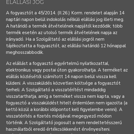
ELÁLLÁSI JOG
A fogyasztót a 45/2014. (II.26.) Korm. rendelet alapján 14
naptári napon belül indokolás nélküli elállási jog illeti meg.
A határidő a termék átvételének napjától kezdődik; több
termék esetén az utolsó termék átvételének napja az
irányadó. Ha a Szolgáltató az elállási jogról nem
tájékoztatta a fogyasztót, az elállási határidő 12 hónappal
meghosszabbodik.
Az elállást a fogyasztó egyértelmű nyilatkozattal,
elektronikus vagy postai úton gyakorolhatja. A terméket az
elállás közlésétől számított 14 napon belül vissza kell
küldeni. A visszaküldés közvetlen költsége a fogyasztót
terheli. A Szolgáltató a visszatérítést mindaddig
visszatarthatja, amíg a terméket vissza nem kapta, vagy a
fogyasztó a visszaküldést hitelt érdemlően nem igazolta (a
kettő közül a korábbi időpontot kell figyelembe venni). A
visszatérítés a fizetés módjával megegyező módon
történik. A Szolgáltató jogosult a nem rendeltetésszerű
használatból eredő értékcsökkenést érvényesíteni.