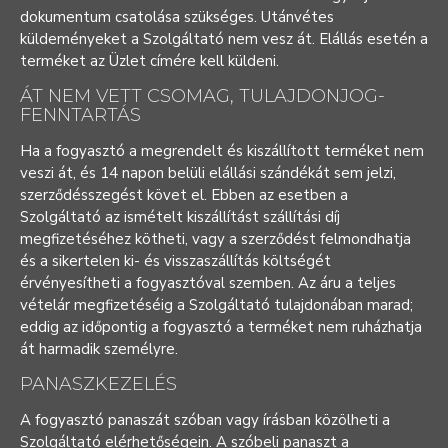
dokumentum csatolása szükséges. Utánvétes
küldeményeket a Szolgáltató nem vesz át. Elállás esetén a
terméket az
Üzlet címére
kell küldeni.
ÁT NEM VETT CSOMAG, TULAJDONJOG-
FENNTARTÁS
Ha a fogyasztó a megrendelt és kiszállított terméket nem
veszi át, és 14 napon belüli elállási szándékát sem jelzi,
szerződésszegést követ el. Ebben az esetben a
Szolgáltató az ismételt kiszállítást szállítási díj
megfizetéséhez kötheti, vagy a szerződést felmondhatja
és a sikertelen ki- és visszaszállítás költségét
érvényesítheti a fogyasztóval szemben. Az áru a teljes
vételár megfizetéséig a Szolgáltató tulajdonában marad;
eddig az időpontig a fogyasztó a terméket nem ruházhatja
át harmadik személyre.
PANASZKEZELÉS
A fogyasztó panaszát szóban vagy írásban közölheti a
Szolgáltató elérhetőségein. A szóbeli panaszt a