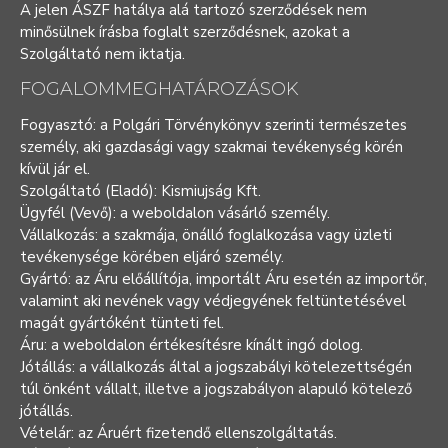
A jelen ÁSZF hatálya alá tartozó szerződések nem
minősülnek írásba foglalt szerződésnek, azokat a
Szolgáltató nem iktatja.
FOGALOMMEGHATÁROZÁSOK
Fogyasztó: a Polgári Törvénykönyv szerinti természetes
személy, aki gazdasági vagy szakmai tevékenység körén
kívül jár el.
Szolgáltató (Eladó): Kismiujság Kft.
Ügyfél (Vevő): a weboldalon vásárló személy.
Vállalkozás: a szakmája, önálló foglalkozása vagy üzleti
tevékenysége körében eljáró személy.
Gyártó: az Áru előállítója, importált Áru esetén az importőr,
valamint aki nevének vagy védjegyének feltüntetésével
magát gyártóként tünteti fel.
Áru: a weboldalon értékesítésre kínált ingó dolog.
Jótállás: a vállalkozás által a jogszabályi kötelezettségén
túl önként vállalt, illetve a jogszabályon alapuló kötelező
jótállás.
Vételár: az Áruért fizetendő ellenszolgáltatás.