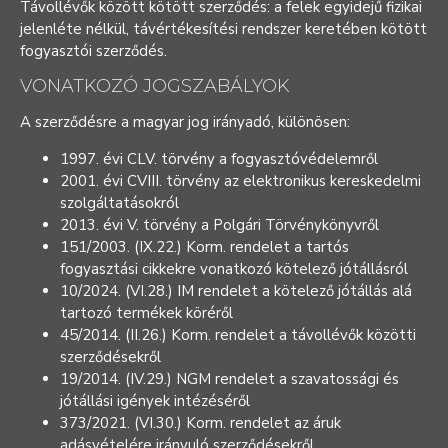
Távollévők között kötött szerződés: a felek egyidejű fizikai
jelenléte nélkül, távértékesítési rendszer keretében kötött
fogyasztói szerződés.
VONATKOZÓ JOGSZABÁLYOK
A szerződésre a magyar jog irányadó, különösen:
1997. évi CLV. törvény a fogyasztóvédelemről
2001. évi CVIII. törvény az elektronikus kereskedelmi
szolgáltatásokról
2013. évi V. törvény a Polgári Törvénykönyvről
151/2003. (IX.22.) Korm. rendelet a tartós
fogyasztási cikkekre vonatkozó kötelező jótállásról
10/2024. (VI.28.) IM rendelet a kötelező jótállás alá
tartozó termékek köréről
45/2014. (II.26.) Korm. rendelet a távollévők közötti
szerződésekről
19/2014. (IV.29.) NGM rendelet a szavatossági és
jótállási igények intézéséről
373/2021. (VI.30.) Korm. rendelet az áruk
adásvételére irányuló szerződésekről