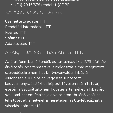
(EU) 2016/679 rendelet (GDPR)
KAPCSOLÓDÓ OLDALAK
Üzemeltető adatai:
ITT
Rendelési információk:
ITT
Fizetés:
ITT
Szállítás:
ITT
Adatkezelés:
ITT
ÁRAK, ELJÁRÁS HIBÁS ÁR ESETÉN
Az árak forintban értendők és tartalmazzák a 27% áfát. Az
árváltozás joga fenntartva; a módosítás a már megkötött
szerződésekre nem hat ki. Nyilvánvalóan hibás ár
(különösen a 0 Ft-os ár, vagy a feltüntetett
kedvezményszázalékhoz képest tévesen számított ár)
esetén a Szolgáltató nem köteles a terméket a hibás áron
szállítani, hanem felajánlja a valós áron történő vásárlás
lehetőségét, amelynek ismeretében az Ügyfél elállhat a
vásárlási szándékától.