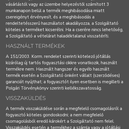
vásárlástól vagy az üzembe helyezéstől számított 3
munkanapon belül a termék meghibásodása miatt
csereigényt érvényesít, és a meghibásodás a
rendeltetésszerű használatot akadályozza, a Szolgáltató
köteles a terméket kicserélni. Ha a cserére nincs lehetőség,
a Szolgáltató a vételárat haladéktalanul visszatéríti.
HASZNÁLT TERMÉKEK
A 151/2003. Korm. rendelet szerinti kötelező jótállás
kizárólag új tartós fogyasztási cikkre vonatkozik, használt
termékre nem. Használt hangszer és egyéb használt
termék esetén a Szolgáltató önként vállalt (szerződéses)
garanciát nyújthat; a fogyasztót ilyen esetben is megilleti a
Polgári Törvénykönyv szerinti kellékszavatosság.
VISSZAKÜLDÉS
A termék visszaküldése során a megfelelő csomagolásról a
fogyasztó köteles gondoskodni; a nem megfelelő
csomagolásból eredő károkért a Szolgáltató nem felel.
Visszaküldés esetén a termékhez a számla vagy a jótállási