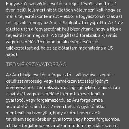
Fogyasztói szerződés esetén a teljesítéstől számított 1
éven belül felismert hibát illetően vélelmezni kell, hogy az
már a teljesítéskor fennállt – ekkor a fogyasztónak csak azt
kell igazolnia, hogy az Árut a Szolgáltató nyújtotta. Az 1 év
eltelte után a fogyasztónak kell bizonyítania, hogy a hiba a
teljesítéskor megvolt. A Szolgáltató törekszik a kijavítás
vagy kicserélés 15 napon belüli elvégzésére, és
tájékoztatást ad, ha ez az időtartam meghaladná a 15
napot.
TERMÉKSZAVATOSSÁG
Az Áru hibája esetén a fogyasztó – választása szerint –
kellékszavatossági vagy termékszavatossági igényt
érvényesíthet. Termékszavatossági igényként a hibás Áru
kijavítását vagy kicserélését kérheti közvetlenül a
gyártótól vagy forgalmazótól, az Áru forgalomba
hozatalától számított 2 éven belül. A gyártó akkor
mentesül, ha bizonyítja, hogy az Árut nem üzleti
tevékenysége körében gyártotta vagy hozta forgalomba,
a hiba a forgalomba hozatalkor a tudomány állása szerint