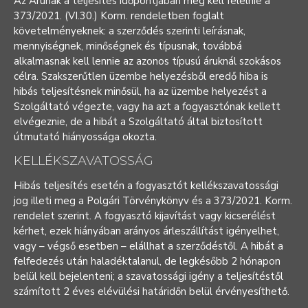
Az Árunak a teljesítés időpontjában meg kell felelnie a
373/2021. (VI.30.) Korm. rendeletben foglalt
követelményeknek: a szerződés szerinti leírásnak,
mennyiségnek, minőségnek és típusnak, továbbá
alkalmasnak kell lennie az azonos típusú áruknál szokásos
célra. Szakszerűtlen üzembe helyezésből eredő hiba is
hibás teljesítésnek minősül, ha az üzembe helyezést a
Szolgáltató végezte, vagy ha azt a fogyasztónak kellett
elvégeznie, de a hibát a Szolgáltató által biztosított
útmutató hiányossága okozta.
KELLÉKSZAVATOSSÁG
Hibás teljesítés esetén a fogyasztót kellékszavatossági
jog illeti meg a Polgári Törvénykönyv és a 373/2021. Korm.
rendelet szerint. A fogyasztó kijavítást vagy kicserélést
kérhet, ezek hiányában arányos árleszállítást igényelhet,
vagy – végső esetben – elállhat a szerződéstől. A hibát a
felfedezés után haladéktalanul, de legkésőbb 2 hónapon
belül kell bejelenteni; a szavatossági igény a teljesítéstől
számított 2 éves elévülési határidőn belül érvényesíthető.