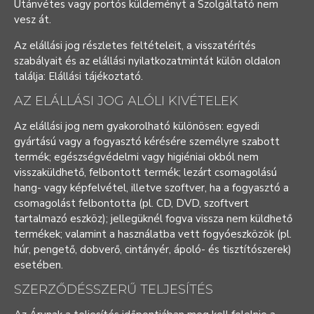
Utánvétes vagy portós küldeményt a Szolgáltató nem
vesz át.
Az elállási jog részletes feltételeit, a visszatérítés
szabályait és az elállási nyilatkozatmintát külön oldalon
találja:
Elállási tájékoztató
.
AZ ELÁLLÁSI JOG ALÓLI KIVÉTELEK
Az elállási jog nem gyakorolható különösen: egyedi
gyártású vagy a fogyasztó kérésére személyre szabott
termék; egészségvédelmi vagy higiéniai okból nem
visszaküldhető, felbontott termék; lezárt csomagolású
hang- vagy képfelvétel, illetve szoftver, ha a fogyasztó a
csomagolást felbontotta (pl. CD, DVD, szoftvert
tartalmazó eszköz); jellegüknél fogva vissza nem küldhető
termékek; valamint a használatba vett fogyóeszközök (pl.
húr, pengető, dobverő, cintányér, ápoló- és tisztítószerek)
esetében.
SZERZŐDÉSSZERŰ TELJESÍTÉS