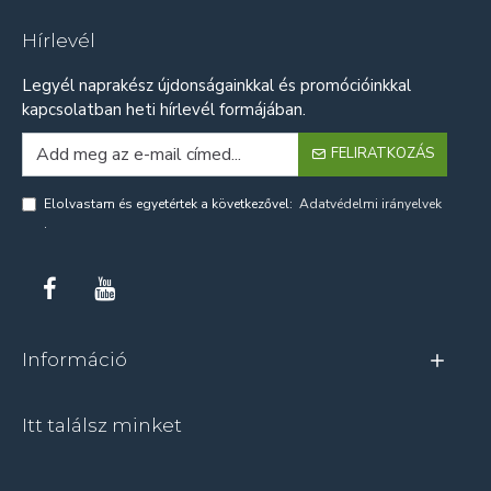
Hírlevél
Legyél naprakész újdonságainkkal és promócióinkkal
kapcsolatban heti hírlevél formájában.
FELIRATKOZÁS
Elolvastam és egyetértek a következővel:
Adatvédelmi irányelvek
.
Információ
Itt találsz minket