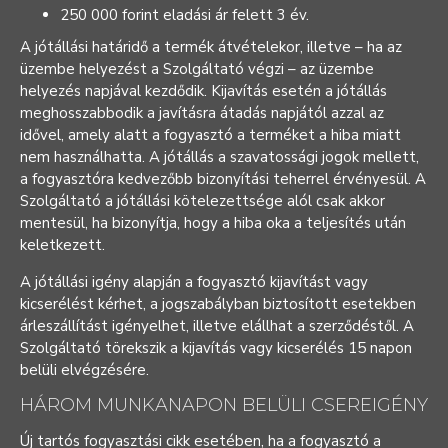
250 000 forint eladási ár felett 3 év.
A jótállási határidő a termék átvételekor, illetve – ha az
üzembe helyezést a Szolgáltató végzi – az üzembe
helyezés napjával kezdődik. Kijavítás esetén a jótállás
meghosszabbodik a javításra átadás napjától azzal az
idővel, amely alatt a fogyasztó a terméket a hiba miatt
nem használhatta. A jótállás a szavatossági jogok mellett,
a fogyasztóra kedvezőbb bizonyítási teherrel érvényesül. A
Szolgáltató a jótállási kötelezettsége alól csak akkor
mentesül, ha bizonyítja, hogy a hiba oka a teljesítés után
keletkezett.
A jótállási igény alapján a fogyasztó kijavítást vagy
kicserélést kérhet, a jogszabályban biztosított esetekben
árleszállítást igényelhet, illetve elállhat a szerződéstől. A
Szolgáltató törekszik a kijavítás vagy kicserélés 15 napon
belüli elvégzésére.
HÁROM MUNKANAPON BELÜLI CSEREIGÉNY
Új tartós fogyasztási cikk esetében, ha a fogyasztó a