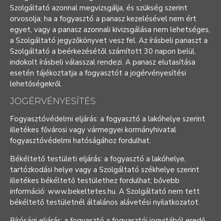
Szolgáltató azonnal megvizsgálja, és szükség szerint
orvosolja; ha a fogyasztó a panasz kezelésével nem ért
egyet, vagy a panasz azonnali kivizsgálása nem lehetséges,
a Szolgáltató jegyzőkönyvet vesz fel. Az írásbeli panaszt a
Szolgáltató a beérkezésétől számított 30 napon belül,
indokolt írásbeli válasszal rendezi. A panasz elutasítása
esetén tájékoztatja a fogyasztót a jogérvényesítési
lehetőségekről.
JOGÉRVÉNYESÍTÉS
Fogyasztóvédelmi eljárás: a fogyasztó a lakóhelye szerint
illetékes fővárosi vagy vármegyei kormányhivatal
fogyasztóvédelmi hatóságához fordulhat.
Békéltető testületi eljárás: a fogyasztó a lakóhelye,
tartózkodási helye vagy a Szolgáltató székhelye szerint
illetékes békéltető testülethez fordulhat; bővebb
információ:
www.bekeltetes.hu
. A Szolgáltató nem tett
békéltető testületnél általános alávetési nyilatkozatot.
Bírósági eljárás: a fogyasztó a fogyasztói jogvitából eredő