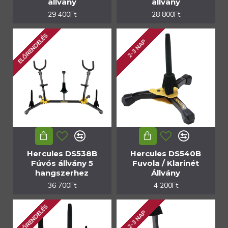
állvány
állvány
29 400Ft
28 800Ft
ELŐRENDELÉS
2-3 NAP
Hercules DS538B
Hercules DS540B
Fúvós állvány 5
Fuvola / Klarinét
hangszerhez
Állvány
36 700Ft
4 200Ft
ELŐRENDELÉS
2-3 NAP