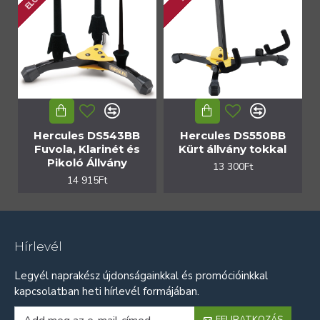
Hercules DS543BB
Hercules DS550BB
Fuvola, Klarinét és
Kürt állvány tokkal
Pikoló Állvány
13 300Ft
14 915Ft
Hírlevél
Legyél naprakész újdonságainkkal és promócióinkkal
kapcsolatban heti hírlevél formájában.