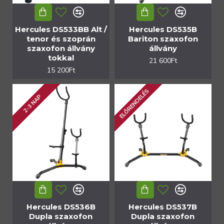
Hercules DS533BB Alt /
Hercules DS535B
tenor és szoprán
Bariton szaxofon
szaxofon állvány
állvány
tokkal
21 600Ft
15 200Ft
ELŐRENDELÉS
2-3 NAP
Hercules DS536B
Hercules DS537B
Dupla szaxofon
Dupla szaxofon