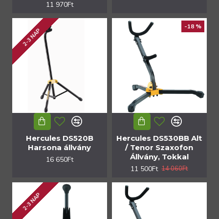
11 970Ft
-18 %
2-3 NAP
Hercules DS520B
Hercules DS530BB Alt
Harsona állvány
/ Tenor Szaxofon
Állvány, Tokkal
16 650Ft
11 500Ft
14 060Ft
2-3 NAP