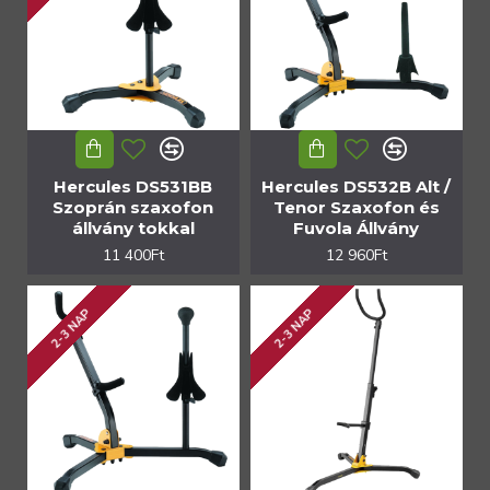
Hercules DS531BB
Hercules DS532B Alt /
Szoprán szaxofon
Tenor Szaxofon és
állvány tokkal
Fuvola Állvány
11 400Ft
12 960Ft
2-3 NAP
2-3 NAP