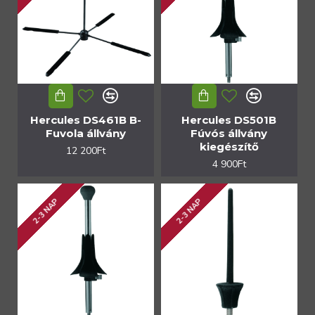
Hercules DS461B B-
Hercules DS501B
Fuvola állvány
Fúvós állvány
kiegészítő
12 200Ft
4 900Ft
2-3 NAP
2-3 NAP