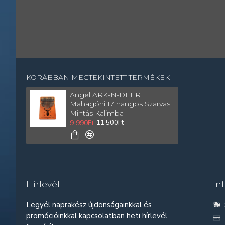
KORÁBBAN MEGTEKINTETT TERMÉKEK
Angel ARK-N-DEER
Mahagóni 17 hangos Szarvas
Mintás Kalimba
9 990Ft
11 500Ft
Hírlevél
In
Legyél naprakész újdonságainkkal és
promócióinkkal kapcsolatban heti hírlevél