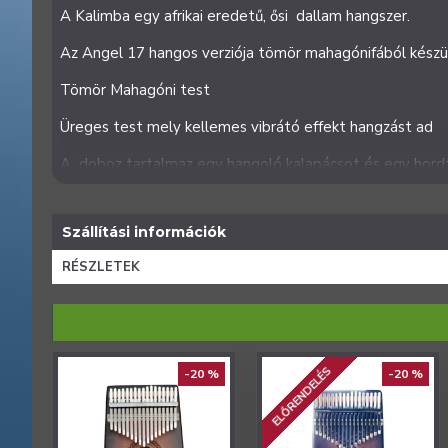
A Kalimba egy afrikai eredetű, ősi dallam hangszer.
Az Angel 17 hangos verziója tömör mahagónifából készült
Tömör Mahagóni test
Üreges test mely kellemes vibrátó effekt hangzást ad
A doboz tartalmaz egy hangoló kalapácsot és egy hord
Szállítási információk
RÉSZLETEK
ELŐRENDELÉS
-20 %
-20 %