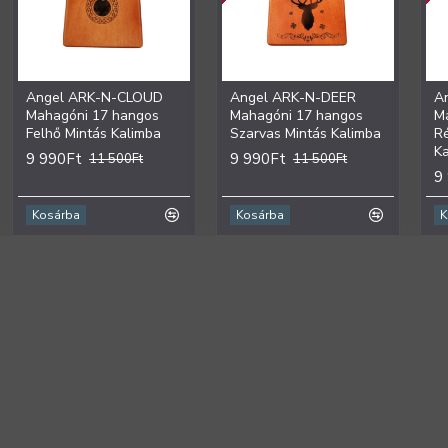
Angel ARK-N-CLOUD
Angel ARK-N-DEER
A
Mahagóni 17 hangos
Mahagóni 17 hangos
M
Felhő Mintás Kalimba
Szarvas Mintás Kalimba
R
K
9 990Ft
9 990Ft
11 500Ft
11 500Ft
9
Kosárba
Kosárba
K