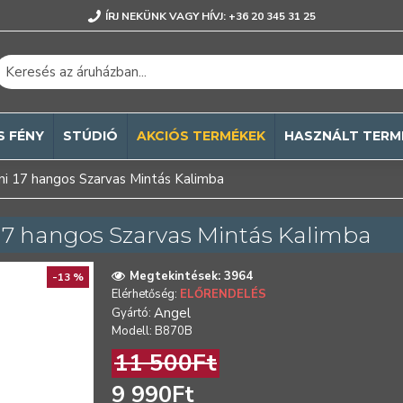
ÍRJ NEKÜNK VAGY HÍVJ: +36 20 345 31 25
S FÉNY
STÚDIÓ
AKCIÓS TERMÉKEK
HASZNÁLT TERM
 17 hangos Szarvas Mintás Kalimba
 hangos Szarvas Mintás Kalimba
Megtekintések: 3964
-13 %
Elérhetőség:
ELŐRENDELÉS
Angel
Gyártó:
Modell:
B870B
11 500Ft
9 990Ft