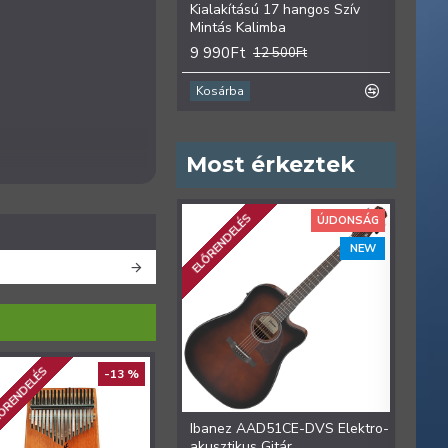
Kialakítású 17 hangos Szív
hango
Mintás Kalimba
9 99
9 990Ft
12 500Ft
Kosárba
Kosá
Most érkeztek
ELŐRENDELÉS
ÚJDONSÁG
NEW
ŐRENDELÉS
-13 %
-13 %
Ibanez AAD51CE-DVS Elektro-
Iban
akusztikus Gitár
Colle