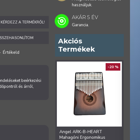
használjuk.
AKÁR 5 ÉV
KÉRDEZZ A TERMÉKRŐL!
Garancia.
SSZEHASONLÍTOM
Akciós
Termékek
-
Értékeld
ELŐREN
-20 %
rendeléseket beérkezési
időpontról és árról,
Angel ARK-B-HEART
Ange
Mahagóni Ergonomikus
Ergon