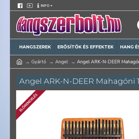
INFO
HANGSZEREK
ERŐSÍTŐK ÉS EFFEKTEK
HANG É
Gyártó
Angel
Angel ARK-N-DEER Mahagóni
Angel ARK-N-DEER Mahagóni 17
ELŐRENDELÉS