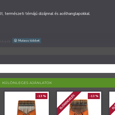
, természeti témájú dizájnnal és acélhanglapokkal.
táskát.
KÜLÖNLEGES AJÁNLATOK
ELŐRENDELÉS
EL
-13 %
-13 %