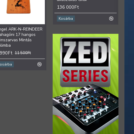
136 000Ft
6 78
Kosárba
Kosá
ngel ARK-N-REINDEER
Angel ARK-N-SUN
ahagóni 17 hangos
Mahagoni 17 hangos Nap
énszarvas Mintás
Mintás Kalimba
alimba
9 990Ft
11 500Ft
 990Ft
11 500Ft
osárba
Kosárba