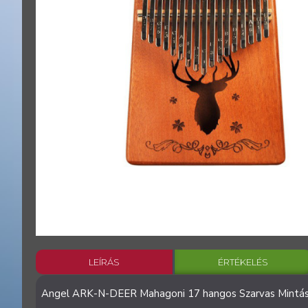
LEÍRÁS
ÉRTÉKELÉS
Angel ARK-N-DEER Mahagoni 17 hangos Szarvas Mintás