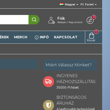
Magyar
Ft
Forint
0
Fiók
Belépés / Regisztráció
0
ÉKEK
MERCH
INFÓ
KAPCSOLAT
Kosár
Miért Válassz Minket?
INGYENES
HÁZHOZSZÁLLÍTÁS
35000-Ft felett.
BIZTONSÁGOS
ÁRUHÁZ
A legfrissebb technológiát