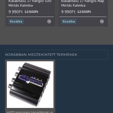
Kialakítású 17 hangos Szív
Kialakítású 17 hangos Nap
Mintás Kalimba
Mintás Kalimba
9 990Ft
9 990Ft
12 500Ft
12 500Ft
Kosárba
Kosárba
KORÁBBAN MEGTEKINTETT TERMÉKEK
ARTcessories HeadAmp 4