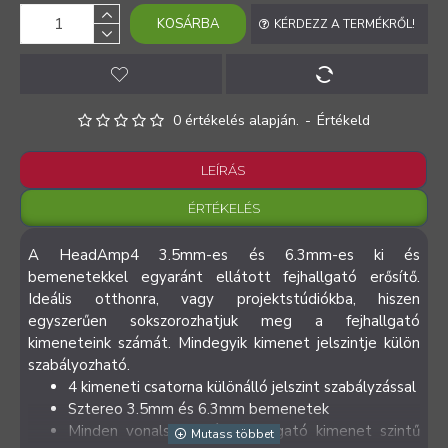
KOSÁRBA
KÉRDEZZ A TERMÉKRŐL!
0 értékelés alapján.
-
Értékeld
LEÍRÁS
ÉRTÉKELÉS
A HeadAmp4 3.5mm-es és 6.3mm-es ki és
bemenetekkel egyaránt ellátott fejhallgató erősítő.
Ideális otthonra, vagy projektstúdiókba, hiszen
egyszerűen sokszorozhatjuk meg a fejhallgató
kimeneteink számát. Mindegyik kimenet jelszintje külön
szabályozható.
4 kimeneti csatorna különálló jelszint szabályzással
Sztereo 3.5mm és 6.3mm bemenetek
Minden vonalszintű és fejhallgató kimenet szintű