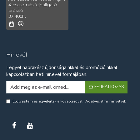
4 csatornás fejhallgató
erősítő
37 400Ft
Hírlevél
Legyél naprakész újdonságainkkal és promócióinkkal
kapcsolatban heti hírlevél formájában.
FELIRATKOZÁS
Elolvastam és egyetértek a következővel:
Adatvédelmi irányelvek
.