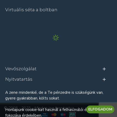
Virtuális séta a boltban
Vevőszolgálat
Nyitvatartás
A zene mindenkié, de a Te pénzedre is szükségünk van,
gyere gyakrabban, költs sokat.
© 2008 - 2023 - Minden jog fenntartva
ELFOGADOM
Honlapunk cookie-kat használ a felhasználói élmény
fokozása érdekében.