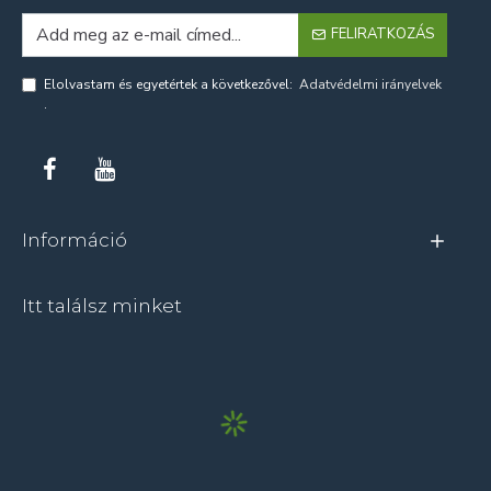
FELIRATKOZÁS
Elolvastam és egyetértek a következővel:
Adatvédelmi irányelvek
.
Információ
Itt találsz minket