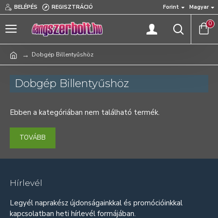
BELÉPÉS
REGISZTRÁCIÓ
Forint
Magyar
0
Dobgép Billentyűshöz
Dobgép Billentyűshöz
Ebben a kategóriában nem található termék.
TOVÁBB
Hírlevél
Legyél naprakész újdonságainkkal és promócióinkkal
kapcsolatban heti hírlevél formájában.