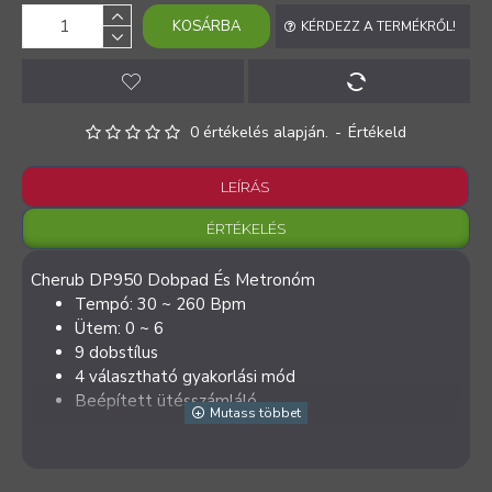
KOSÁRBA
KÉRDEZZ A TERMÉKRŐL!
0 értékelés alapján.
-
Értékeld
LEÍRÁS
ÉRTÉKELÉS
Cherub DP950 Dobpad És Metronóm
Tempó: 30 ~ 260 Bpm
Ütem: 0 ~ 6
9 dobstílus
4 választható gyakorlási mód
Beépített ütésszámláló