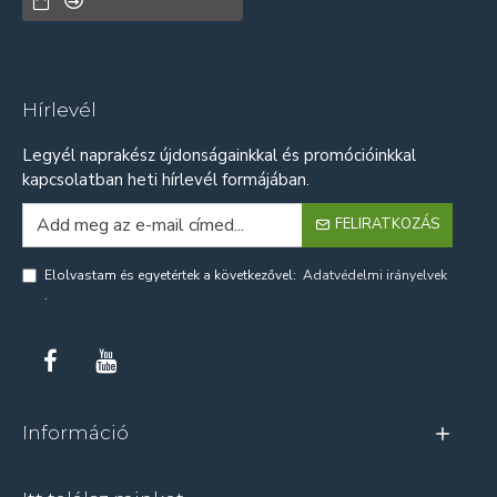
Hírlevél
Legyél naprakész újdonságainkkal és promócióinkkal
kapcsolatban heti hírlevél formájában.
FELIRATKOZÁS
Elolvastam és egyetértek a következővel:
Adatvédelmi irányelvek
.
Információ