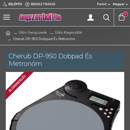
BELÉPÉS
REGISZTRÁCIÓ
Forint
Magyar
0
Ütős Hangszerek
Ütős Kiegészítők
Cherub DP-950 Dobpad És Metronóm
Cherub DP-950 Dobpad És
Metronóm
ELŐRENDELÉS