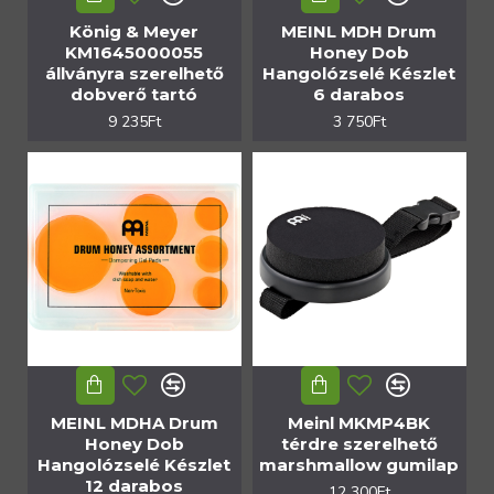
König & Meyer
MEINL MDH Drum
KM1645000055
Honey Dob
állványra szerelhető
Hangolózselé Készlet
dobverő tartó
6 darabos
9 235Ft
3 750Ft
MEINL MDHA Drum
Meinl MKMP4BK
Honey Dob
térdre szerelhető
Hangolózselé Készlet
marshmallow gumilap
12 darabos
12 300Ft