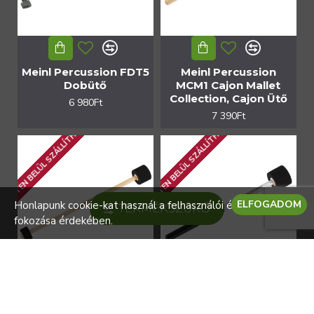
Meinl Percussion FDT5
Meinl Percussion
Dobütő
MCM1 Cajon Mallet
Collection, Cajon Ütő
6 980Ft
7 390Ft
1 HÉTEN BELÜL SZÁLLÍTHATÓ
1 HÉTEN BELÜL SZÁLLÍTHATÓ
ELFOGADOM
Honlapunk cookie-kat használ a felhasználói élmény
TERMÉKSZŰRŐ
fokozása érdekében.
Meinl Percussion
Meinl Percussion