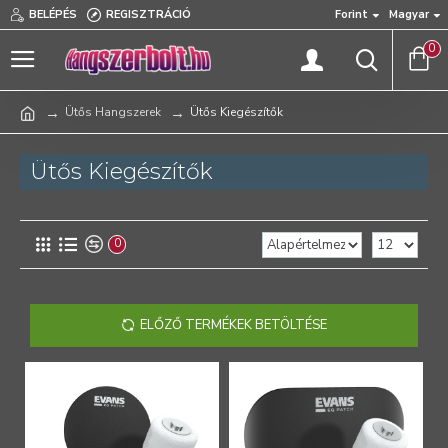
BELÉPÉS
REGISZTRÁCIÓ
Forint
Magyar
0
Ütős Hangszerek
Ütős Kiegészítők
Ütős Kiegészítők
0
ELŐZŐ TERMÉKEK BETÖLTÉSE