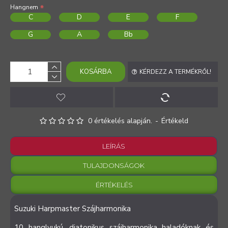
Hangnem
C
D
E
F
G
A
Bb
KOSÁRBA
KÉRDEZZ A TERMÉKRŐL!
0 értékelés alapján.
-
Értékeld
LEÍRÁS
TULAJDONSÁGOK
ÉRTÉKELÉS
Suzuki Harpmaster Szájharmonika
10 hanglyukú, diatonikus szájharmonika haladóknak és