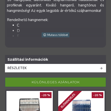
profiknak egyaránt. Kiváló hangerő, hangtónus és
hangminőség! Az egyik legjobb ár-értékű szájharmonika!
Rendelhető hangnemek:
C
D
E
F
G
A
Bb
Szállítási információk
RÉSZLETEK
KÜLÖNLEGES AJÁNLATOK
ELŐRENDELÉS
-20 %
-20 %